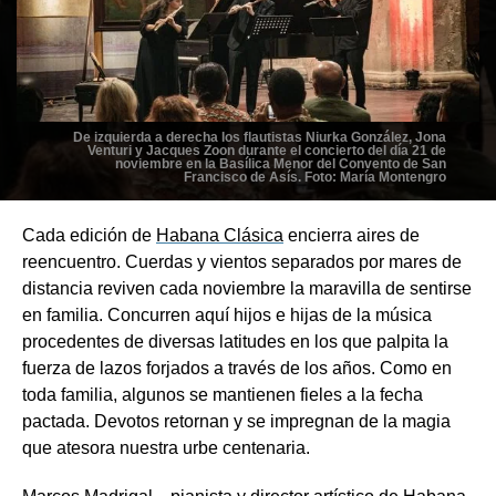
De izquierda a derecha los flautistas Niurka González, Jona
Venturi y Jacques Zoon durante el concierto del día 21 de
noviembre en la Basílica Menor del Convento de San
Francisco de Asís. Foto: María Montengro
Cada edición de
Habana Clásica
encierra aires de
reencuentro. Cuerdas y vientos separados por mares de
distancia reviven cada noviembre la maravilla de sentirse
en familia. Concurren aquí hijos e hijas de la música
procedentes de diversas latitudes en los que palpita la
fuerza de lazos forjados a través de los años. Como en
toda familia, algunos se mantienen fieles a la fecha
pactada. Devotos retornan y se impregnan de la magia
que atesora nuestra urbe centenaria.