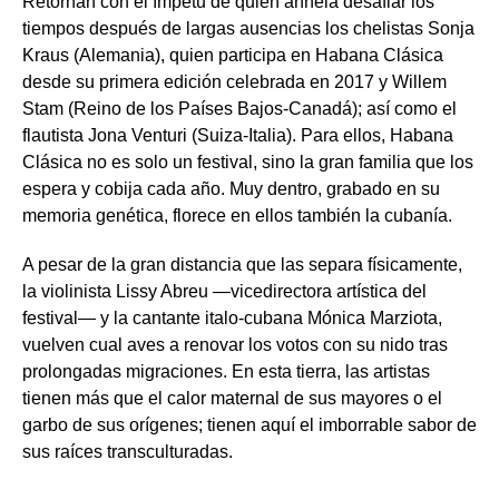
Retornan con el ímpetu de quien anhela desafiar los
tiempos después de largas ausencias los chelistas Sonja
Kraus (Alemania), quien participa en Habana Clásica
desde su primera edición celebrada en 2017 y Willem
Stam (Reino de los Países Bajos-Canadá); así como el
flautista Jona Venturi (Suiza-Italia). Para ellos, Habana
Clásica no es solo un festival, sino la gran familia que los
espera y cobija cada año. Muy dentro, grabado en su
memoria genética, florece en ellos también la cubanía.
A pesar de la gran distancia que las separa físicamente,
la violinista Lissy Abreu —vicedirectora artística del
festival— y la cantante italo-cubana Mónica Marziota,
vuelven cual aves a renovar los votos con su nido tras
prolongadas migraciones. En esta tierra, las artistas
tienen más que el calor maternal de sus mayores o el
garbo de sus orígenes; tienen aquí el imborrable sabor de
sus raíces transculturadas.